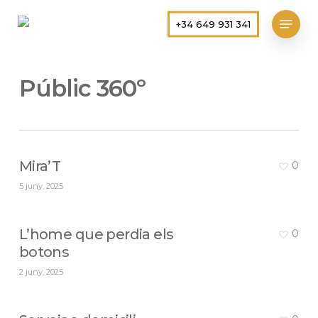
Skip
Menu
+34 649 931 341
to
main
content
Públic 360º
Mira’T
0
5 juny, 2025
L’home que perdia els
0
botons
2 juny, 2025