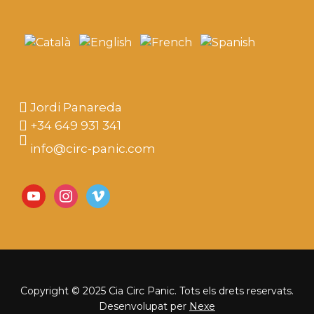
Jordi Panareda
+34 649 931 341
info@circ-panic.com
youtube
instagram
vimeo
Copyright © 2025 Cia Circ Panic. Tots els drets reservats.
Desenvolupat per
Nexe